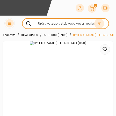
0
Anasayfa
İTHAL GRUBU
15- LD400 (RY103)
BİYEL KOL YATAK (15 LD 400-440)