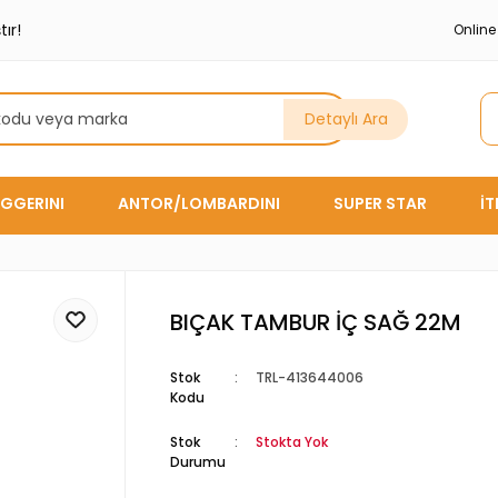
ır!
Onlin
Detaylı Ara
GGERINI
ANTOR/LOMBARDINI
SUPER STAR
İ
BIÇAK TAMBUR İÇ SAĞ 22M
Stok
TRL-413644006
Kodu
Stok
Stokta Yok
Durumu