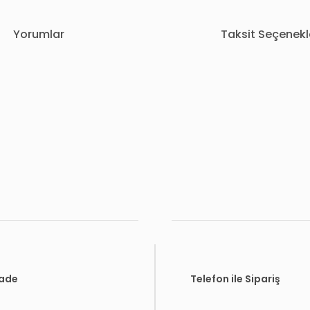
Yorumlar
Taksit Seçenekl
rda yetersiz gördüğünüz noktaları öneri formunu kullanarak tarafımıza i
Bu ürüne ilk yorumu siz yapın!
Yorum Yaz
İade
Telefon ile Sipariş