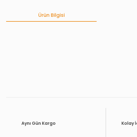
Ürün Bilgisi
Bu ürünün fiyat bilgisi, resim, ürün açıklamalarında ve diğer konula
Görüş ve önerileriniz için teşekkür ederiz.
Ürün resmi kalitesiz, bozuk veya görüntülenemiyor.
Ürün açıklamasında eksik bilgiler bulunuyor.
Ürün bilgilerinde hatalar bulunuyor.
Ürün fiyatı diğer sitelerden daha pahalı.
Bu ürüne benzer farklı alternatifler olmalı.
Aynı Gün Kargo
Kolay 