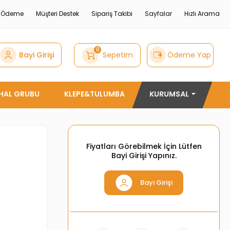
e Ödeme
Müşteri Destek
Sipariş Takibi
Sayfalar
Hızlı Arama
0
Bayi Girişi
Sepetim
Ödeme Yap
THAL GRUBU
KLEPE&TULUMBA
KURUMSAL
Fiyatları Görebilmek İçin Lütfen
Bayi Girişi Yapınız.
Bayi Girişi