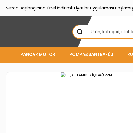
Sezon Başlangıcına Özel İndirimli Fiyatlar Uygulaması Başlamışt
PANCAR MOTOR
POMPA&SANTRAFÜJ
RU