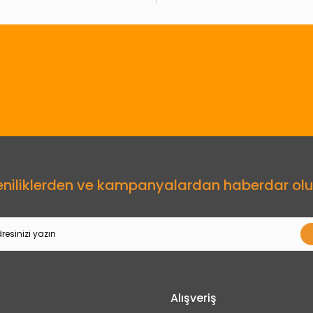
Gönder
eniliklerden ve kampanyalardan haberdar olu
Alışveriş