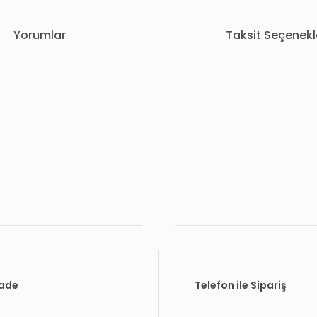
Yorumlar
Taksit Seçenekl
rda yetersiz gördüğünüz noktaları öneri formunu kullanarak tarafımıza i
Bu ürüne ilk yorumu siz yapın!
Yorum Yaz
İade
Telefon ile Sipariş