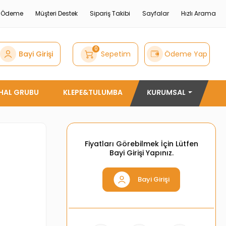
e Ödeme
Müşteri Destek
Sipariş Takibi
Sayfalar
Hızlı Arama
0
Bayi Girişi
Sepetim
Ödeme Yap
THAL GRUBU
KLEPE&TULUMBA
KURUMSAL
Fiyatları Görebilmek İçin Lütfen
Bayi Girişi Yapınız.
Bayi Girişi