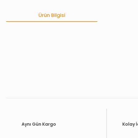
Ürün Bilgisi
Bu ürünün fiyat bilgisi, resim, ürün açıklamalarında ve diğer konula
Görüş ve önerileriniz için teşekkür ederiz.
Ürün resmi kalitesiz, bozuk veya görüntülenemiyor.
Ürün açıklamasında eksik bilgiler bulunuyor.
Ürün bilgilerinde hatalar bulunuyor.
Ürün fiyatı diğer sitelerden daha pahalı.
Bu ürüne benzer farklı alternatifler olmalı.
Aynı Gün Kargo
Kolay 