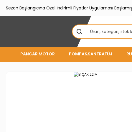
Sezon Başlangıcına Özel İndirimli Fiyatlar Uygulaması Başlamışt
PANCAR MOTOR
POMPA&SANTRAFÜJ
RU