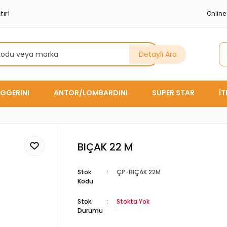
ır!
Onlin
Detaylı Ara
GGERINI
ANTOR/LOMBARDINI
SUPER STAR
İ
BIÇAK 22 M
Stok
ÇP-BIÇAK 22M
Kodu
Stok
Stokta Yok
Durumu