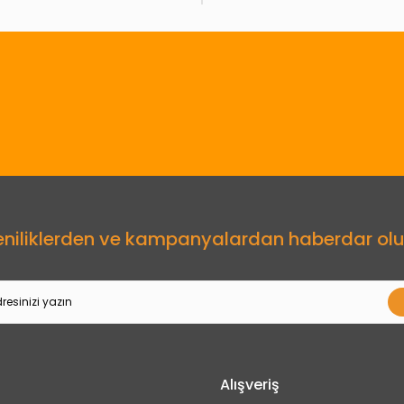
Gönder
eniliklerden ve kampanyalardan haberdar olu
Alışveriş