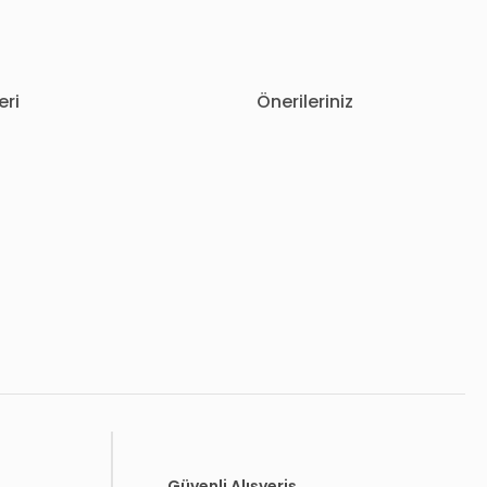
eri
Önerileriniz
letebilirsiniz.
Güvenli Alışveriş