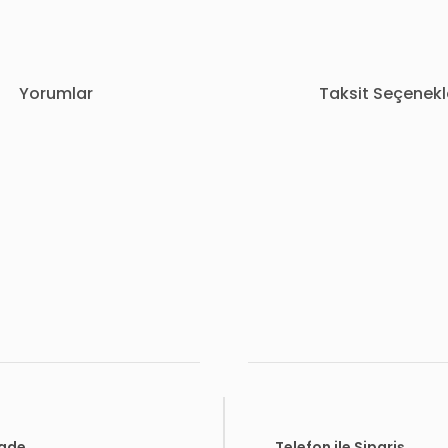
Yorumlar
Taksit Seçenekl
rda yetersiz gördüğünüz noktaları öneri formunu kullanarak tarafımıza i
Bu ürüne ilk yorumu siz yapın!
Yorum Yaz
İade
Telefon ile Sipariş