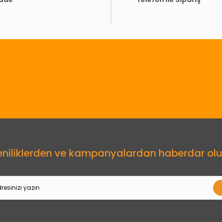
Gönder
eniliklerden ve kampanyalardan haberdar olu