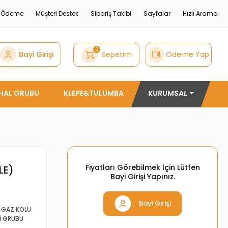
e Ödeme
Müşteri Destek
Sipariş Takibi
Sayfalar
Hızlı Arama
0
Bayi Girişi
Sepetim
Ödeme Yap
THAL GRUBU
KLEPE&TULUMBA
KURUMSAL
Fiyatları Görebilmek İçin Lütfen
LE)
Bayi Girişi Yapınız.
Bayi Girişi
,
GAZ KOLU
İ GRUBU