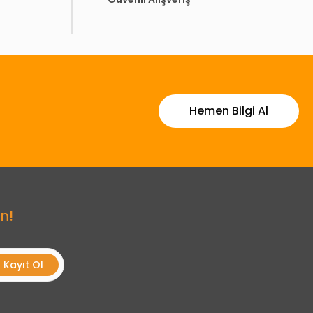
Hemen Bilgi Al
n!
Kayıt Ol