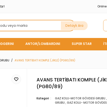
ır!
Onlin
Detaylı Ara
GGERINI
ANTOR/LOMBARDINI
SUPER STAR
İ
 GRUBU
AVANS TERTİBATI KOMPLE (JİKLE) (PG80/89)
AVANS TERTİBATI KOMPLE (JİK
(PG80/89)
Kategori
GAZ KOLU-MOTOR GÖVDESİ GRUBU
GRUBU
,
GAZ KOLU- MOTOR GÖVDES