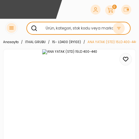
0
Anasayfa
İTHAL GRUBU
15- LD400 (RY103)
ANA YATAK (STD) 15LD 400-440