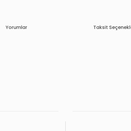
Yorumlar
Taksit Seçenekl
rda yetersiz gördüğünüz noktaları öneri formunu kullanarak tarafımıza i
Bu ürüne ilk yorumu siz yapın!
Yorum Yaz