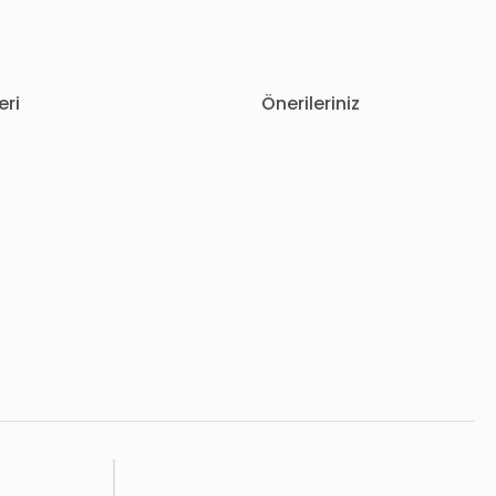
eri
Önerileriniz
letebilirsiniz.