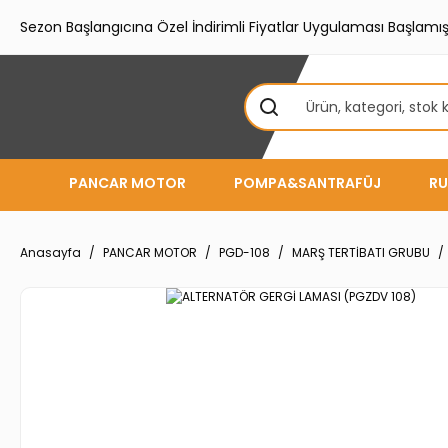
Sezon Başlangıcına Özel İndirimli Fiyatlar Uygulaması Başlamışt
PANCAR MOTOR
POMPA&SANTRAFÜJ
RU
Anasayfa
PANCAR MOTOR
PGD-108
MARŞ TERTİBATI GRUBU