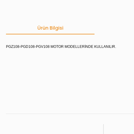
Ürün Bilgisi
PGZ108-PGD108-PGV108 MOTOR MODELLERİNDE KULLANILIR.
Bu ürünün fiyat bilgisi, resim, ürün açıklamalarında ve diğer konula
Görüş ve önerileriniz için teşekkür ederiz.
Ürün resmi kalitesiz, bozuk veya görüntülenemiyor.
Ürün açıklamasında eksik bilgiler bulunuyor.
Ürün bilgilerinde hatalar bulunuyor.
Ürün fiyatı diğer sitelerden daha pahalı.
Bu ürüne benzer farklı alternatifler olmalı.