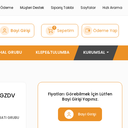
e Ödeme
Müşteri Destek
Sipariş Takibi
Sayfalar
Hızlı Arama
0
Bayi Girişi
Sepetim
Ödeme Yap
THAL GRUBU
KLEPE&TULUMBA
KURUMSAL
Fiyatları Görebilmek İçin Lütfen
PGZDV
Bayi Girişi Yapınız.
Bayi Girişi
BATI GRUBU