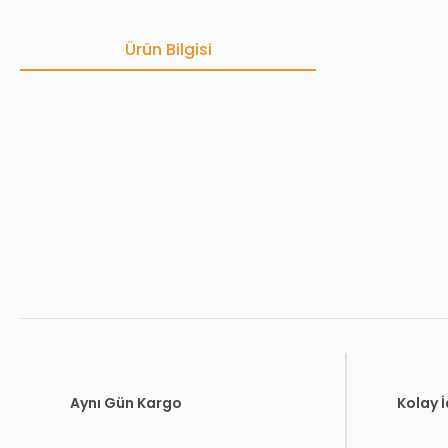
Ürün Bilgisi
Bu ürünün fiyat bilgisi, resim, ürün açıklamalarında ve diğer konula
Görüş ve önerileriniz için teşekkür ederiz.
Ürün resmi kalitesiz, bozuk veya görüntülenemiyor.
Ürün açıklamasında eksik bilgiler bulunuyor.
Ürün bilgilerinde hatalar bulunuyor.
Ürün fiyatı diğer sitelerden daha pahalı.
Bu ürüne benzer farklı alternatifler olmalı.
Aynı Gün Kargo
Kolay 