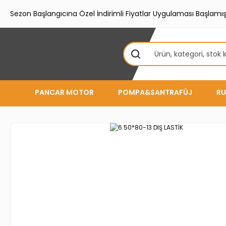
Sezon Başlangıcına Özel İndirimli Fiyatlar Uygulaması Başlamışt
PANCAR MOTOR
POMPA&SANTRAFÜJ
RU