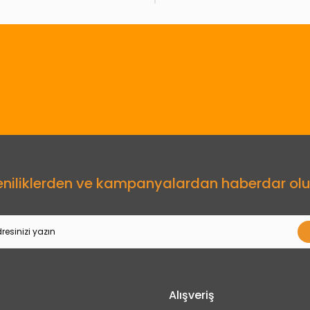
Gönder
eniliklerden ve kampanyalardan haberdar olu
Alışveriş