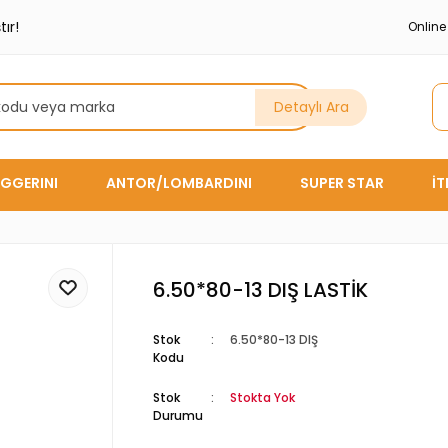
ır!
Onlin
Detaylı Ara
GGERINI
ANTOR/LOMBARDINI
SUPER STAR
İ
6.50*80-13 DIŞ LASTİK
Stok
6.50*80-13 DIŞ
Kodu
Stok
Stokta Yok
Durumu