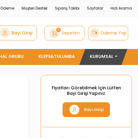
e Ödeme
Müşteri Destek
Sipariş Takibi
Sayfalar
Hızlı Arama
0
Bayi Girişi
Sepetim
Ödeme Yap
THAL GRUBU
KLEPE&TULUMBA
KURUMSAL
Fiyatları Görebilmek İçin Lütfen
Bayi Girişi Yapınız.
Bayi Girişi