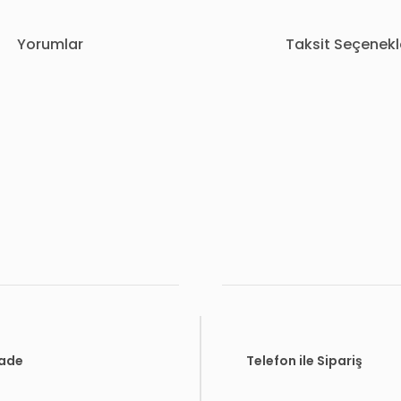
Yorumlar
Taksit Seçenekl
rda yetersiz gördüğünüz noktaları öneri formunu kullanarak tarafımıza i
Bu ürüne ilk yorumu siz yapın!
Yorum Yaz
İade
Telefon ile Sipariş