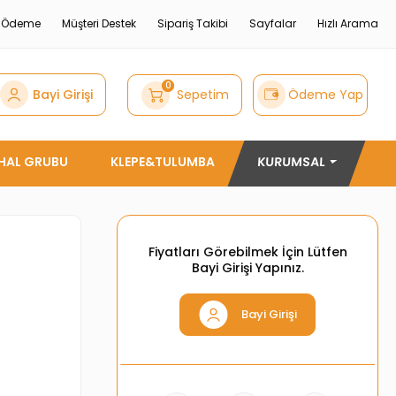
e Ödeme
Müşteri Destek
Sipariş Takibi
Sayfalar
Hızlı Arama
0
Bayi Girişi
Sepetim
Ödeme Yap
THAL GRUBU
KLEPE&TULUMBA
KURUMSAL
Fiyatları Görebilmek İçin Lütfen
Bayi Girişi Yapınız.
Bayi Girişi