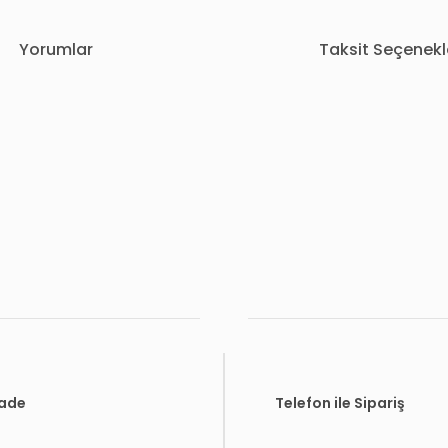
Yorumlar
Taksit Seçenekl
rda yetersiz gördüğünüz noktaları öneri formunu kullanarak tarafımıza i
Bu ürüne ilk yorumu siz yapın!
Yorum Yaz
İade
Telefon ile Sipariş