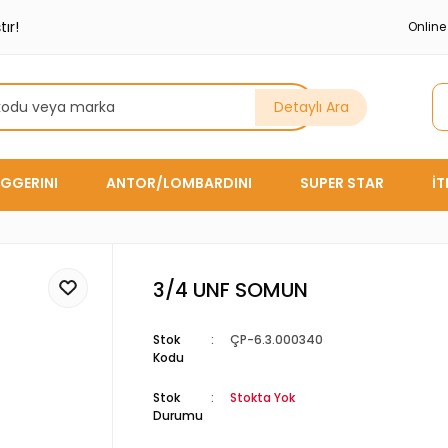
ır!
Onlin
Detaylı Ara
GGERINI
ANTOR/LOMBARDINI
SUPER STAR
İ
3/4 UNF SOMUN
Stok
ÇP-6.3.000340
Kodu
Stok
Stokta Yok
Durumu