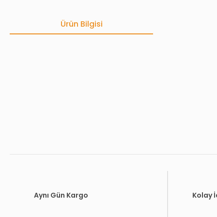
Ürün Bilgisi
Bu ürünün fiyat bilgisi, resim, ürün açıklamalarında ve diğer konula
Görüş ve önerileriniz için teşekkür ederiz.
Ürün resmi kalitesiz, bozuk veya görüntülenemiyor.
Ürün açıklamasında eksik bilgiler bulunuyor.
Ürün bilgilerinde hatalar bulunuyor.
Ürün fiyatı diğer sitelerden daha pahalı.
Bu ürüne benzer farklı alternatifler olmalı.
Aynı Gün Kargo
Kolay 