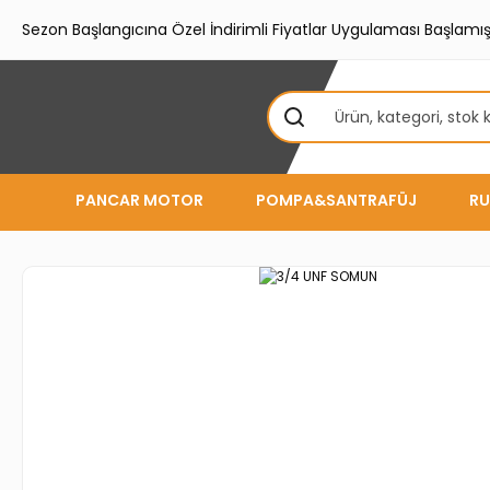
Sezon Başlangıcına Özel İndirimli Fiyatlar Uygulaması Başlamışt
PANCAR MOTOR
POMPA&SANTRAFÜJ
RU