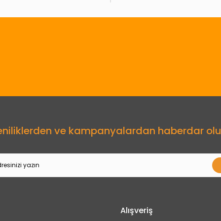
Gönder
eniliklerden ve kampanyalardan haberdar olu
Alışveriş